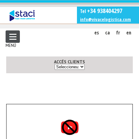
+34 938404297
Tel
info@vivacelogistica.com
es
ca
fr
en
MENÚ
ACCÉS CLIENTS
Staci Logistics Spain,
especialistes en PICKING