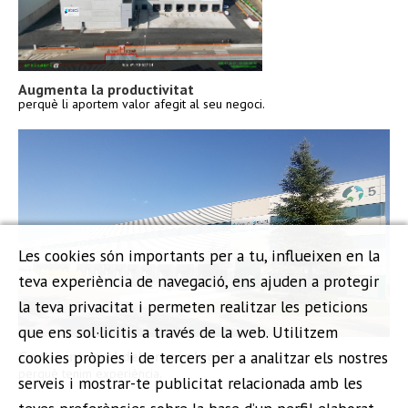
Augmenta la productivitat
perquè li aportem valor afegit al seu negoci.
Les cookies són importants per a tu, influeixen en la
teva experiència de navegació, ens ajuden a protegir
la teva privacitat i permeten realitzar les peticions
que ens sol·licitis a través de la web. Utilitzem
Gestió integral del procés logístic
cookies pròpies i de tercers per a analitzar els nostres
perquè tenim experiència.
serveis i mostrar-te publicitat relacionada amb les