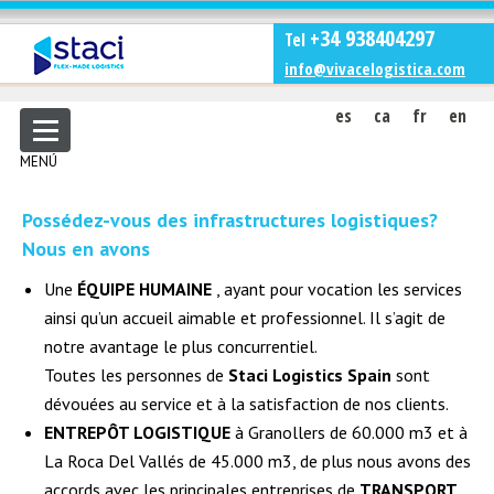
+34 938404297
Tel
info@vivacelogistica.com
es
ca
fr
en
MENÚ
Possédez-vous des infrastructures logistiques?
Nous en avons
Une
ÉQUIPE HUMAINE
, ayant pour vocation les services
ainsi qu’un accueil aimable et professionnel. Il s’agit de
notre avantage le plus concurrentiel.
Toutes les personnes de
Staci Logistics Spain
sont
dévouées au service et à la satisfaction de nos clients.
ENTREPÔT LOGISTIQUE
à Granollers de 60.000 m3 et à
La Roca Del Vallés de 45.000 m3, de plus nous avons des
accords avec les principales entreprises de
TRANSPORT
.