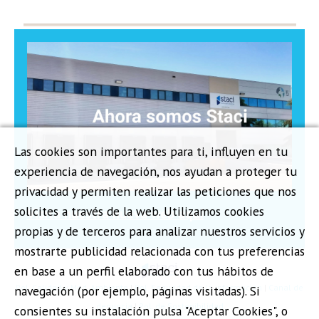
Las cookies son importantes para ti, influyen en tu
experiencia de navegación, nos ayudan a proteger tu
privacidad y permiten realizar las peticiones que nos
solicites a través de la web. Utilizamos cookies
Visita nuestra nueva web aquí
propias y de terceros para analizar nuestros servicios y
mostrarte publicidad relacionada con tus preferencias
en base a un perfil elaborado con tus hábitos de
Pol. Calidad y Med. Ambiente
|
Pol. Seguridad de la información
|
Canal de
navegación (por ejemplo, páginas visitadas). Si
denuncia
|
Pol. de Sostenibilidad
consientes su instalación pulsa "Aceptar Cookies", o