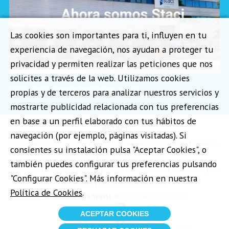
Las cookies son importantes para ti, influyen en tu
experiencia de navegación, nos ayudan a proteger tu
privacidad y permiten realizar las peticiones que nos
solicites a través de la web. Utilizamos cookies
Visita nuestra nueva web aquí
propias y de terceros para analizar nuestros servicios y
mostrarte publicidad relacionada con tus preferencias
en base a un perfil elaborado con tus hábitos de
navegación (por ejemplo, páginas visitadas). Si
Pol. Calidad y Med. Ambiente
|
Pol. Seguridad de la información
|
Canal de
consientes su instalación pulsa "Aceptar Cookies", o
denuncia
|
Pol. de Sostenibilidad
también puedes configurar tus preferencias pulsando
Aviso Legal
|
Política de Cookies.
|
Código ético conducta
|
Política RSC
|
Pol.
"Configurar Cookies". Más información en nuestra
Privacidad
|
Memoria de actividades
Política de Cookies
.
©
Staci Logistics Spain
|
info@vivacelogistica.com